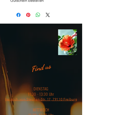
Gutschein bestellen
Find us
DIENSTAG
11:30 - 13:30 Uhr
Heinrich-von-Stephan-Str. 17, 79110 Freiburg
MITTWOCH