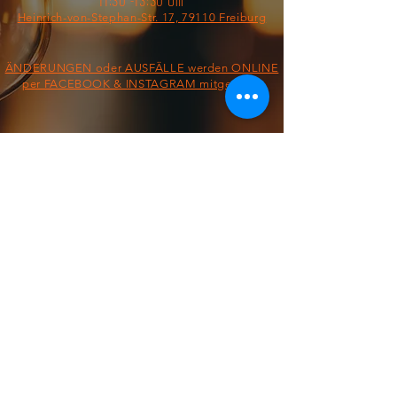
11:30 -13:30 Uhr
Heinrich-von-Stephan-Str. 17, 79110 Freiburg
ÄNDERUNGEN oder AUSFÄLLE werden ONLINE
per FACEBOOK & INSTAGRAM mitgeteilt!
§ IMPRESSUM/AGB/DATENSCHUTZ §
ON THE ROAD FROM:
FOOD TRUCK
Dienstag &
Mittwoch
11:30 - 13:30 Uhr