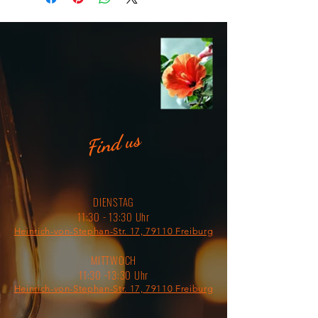
Find us
DIENSTAG
11:30 - 13:30 Uhr
Heinrich-von-Stephan-Str. 17, 79110 Freiburg
MITTWOCH
11:30 -13:30 Uhr
Heinrich-von-Stephan-Str. 17, 79110 Freiburg