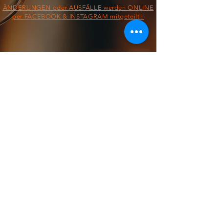
ÄNDERUNGEN oder AUSFÄLLE werden ONLINE
per FACEBOOK & INSTAGRAM mitgeteilt!
§ IMPRESSUM/AGB/DATENSCHUTZ §
ON THE ROAD FROM:
FOOD TRUCK
Dienstag &
Mittwoch
11:30 - 13:30 Uhr