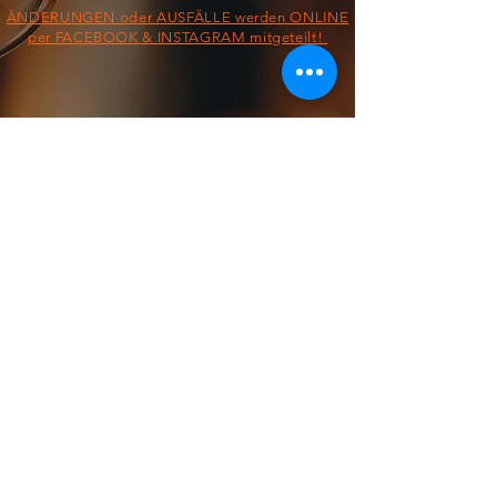
ÄNDERUNGEN oder AUSFÄLLE werden ONLINE
per FACEBOOK & INSTAGRAM mitgeteilt!
§ IMPRESSUM/AGB/DATENSCHUTZ §
ON THE ROAD FROM:
FOOD TRUCK
Dienstag &
Mittwoch
11:30 - 13:30 Uhr