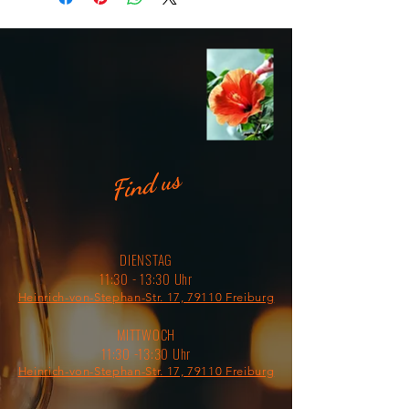
Find us
DIENSTAG
11:30 - 13:30 Uhr
Heinrich-von-Stephan-Str. 17, 79110 Freiburg
MITTWOCH
11:30 -13:30 Uhr
Heinrich-von-Stephan-Str. 17, 79110 Freiburg