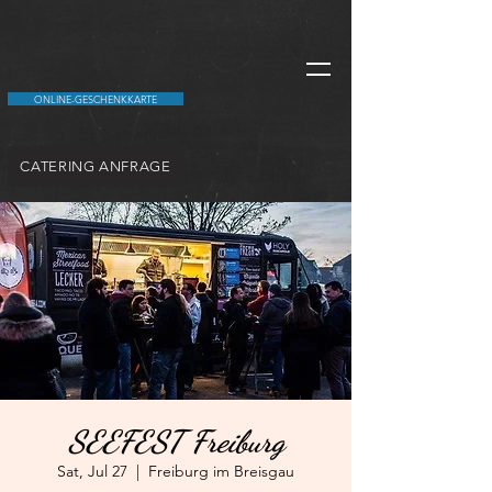
ONLINE-GESCHENKKARTE
CATERING ANFRAGE
SEEFEST Freiburg
Sat, Jul 27
  |  
Freiburg im Breisgau