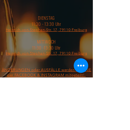
DIENSTAG
11:30 - 13:30 Uhr
Heinrich-von-Stephan-Str. 17, 79110 Freiburg
MITTWOCH
11:30 -13:30 Uhr
Heinrich-von-Stephan-Str. 17, 79110 Freiburg
ÄNDERUNGEN oder AUSFÄLLE werden ONLINE
per FACEBOOK & INSTAGRAM mitgeteilt!
§ IMPRESSUM/AGB/DATENSCHUTZ §